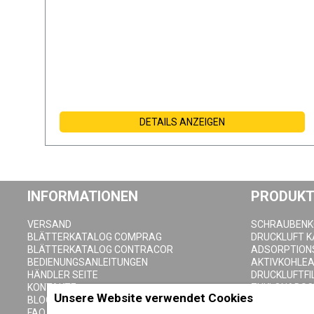
DETAILS ANZEIGEN
INFORMATIONEN
PRODUKT
VERSAND
SCHRAUBEN
BLÄTTERKATALOG COMPRAG
DRUCKLUFT 
BLÄTTERKATALOG CONTRACOR
ADSORPTION
BEDIENUNGSANLEITUNGEN
AKTIVKOHLE
HÄNDLER SEITE
DRUCKLUFTFI
KONTAKTE
ZYKLONABSC
Unsere Website verwendet Cookies
BLOG
DRUCKLUFTB
FAQ
KONDENSAT-