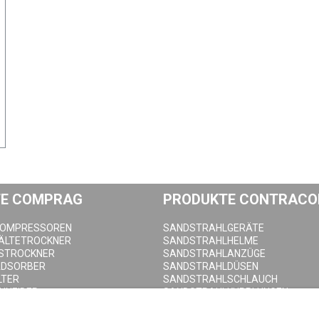
E COMPRAG
PRODUKTE CONTRACO
KOMPRESSOREN
SANDSTRAHLGERÄTE
KÄLTETROCKNER
SANDSTRAHLHELME
STROCKNER
SANDSTRAHLANZÜGE
ADSORBER
SANDSTRAHLDÜSEN
LTER
SANDSTRAHLSCHLAUCH
HNEIDER
SANDSTRAHLKUPPLUNGEN
EHÄLTER
SANDSTRAHLKABINEN
ABLASSVENTILE