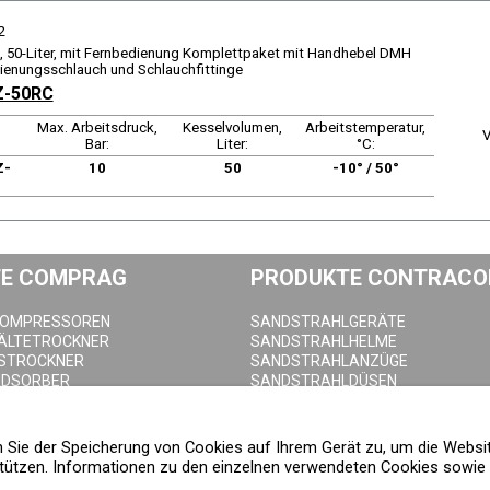
2
, 50-Liter, mit Fernbedienung Komplettpaket mit Handhebel DMH
ienungsschlauch und Schlauchfittinge
Z-50RC
Max. Arbeitsdruck,
Kesselvolumen,
Arbeitstemperatur,
V
Bar:
Liter:
°C:
Z-
10
50
-10° / 50°
E COMPRAG
PRODUKTE CONTRACO
KOMPRESSOREN
SANDSTRAHLGERÄTE
KÄLTETROCKNER
SANDSTRAHLHELME
STROCKNER
SANDSTRAHLANZÜGE
ADSORBER
SANDSTRAHLDÜSEN
LTER
SANDSTRAHLSCHLAUCH
HNEIDER
SANDSTRAHLKUPPLUNGEN
EHÄLTER
SANDSTRAHLKABINEN
en Sie der Speicherung von Cookies auf Ihrem Gerät zu, um die Websi
ABLASSVENTILE
ützen. Informationen zu den einzelnen verwendeten Cookies sowie d