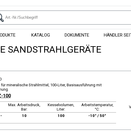
ODUKTE
KATALOG
DOKUMENTE
HÄNDLER SEI
LE SANDSTRAHLGERÄTE
0
für mineralische Strahlmittel, 100-Liter, Basisausführung mit
nung.
Z-100
Max. Arbeitsdruck,
Kesselvolumen,
Arbeitstemperatur,
V
Bar:
Liter:
°C:
-
10
100
-10° / 50°