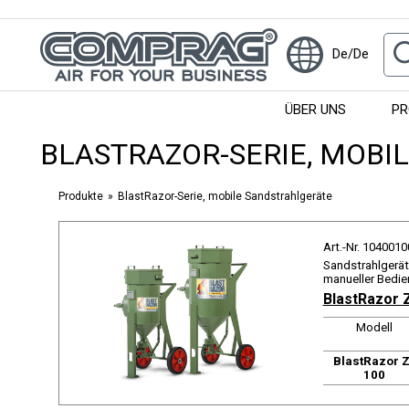
De/De
ÜBER UNS
PR
BLASTRAZOR-SERIE, MOBI
Produkte
BlastRazor-Serie, mobile Sandstrahlgeräte
Art.-Nr. 1040010
Sandstrahlgerät 
manueller Bedie
BlastRazor 
Modell
BlastRazor Z
100