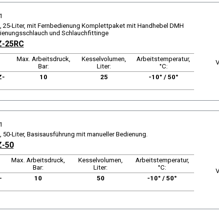
1
, 25-Liter, mit Fernbedienung Komplettpaket mit Handhebel DMH
ienungsschlauch und Schlauchfittinge
Z-25RC
Max. Arbeitsdruck,
Kesselvolumen,
Arbeitstemperatur,
V
Bar:
Liter:
°C:
Z-
10
25
-10° / 50°
1
, 50-Liter, Basisausführung mit manueller Bedienung.
Z-50
Max. Arbeitsdruck,
Kesselvolumen,
Arbeitstemperatur,
Bar:
Liter:
°C:
V
-
10
50
-10° / 50°