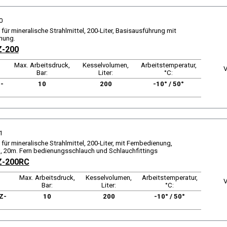
0
für mineralische Strahlmittel, 200-Liter, Basisausführung mit
nung.
Z-200
Max. Arbeitsdruck,
Kesselvolumen,
Arbeitstemperatur,
V
Bar:
Liter:
°C:
-
10
200
-10° / 50°
1
für mineralische Strahlmittel, 200-Liter, mit Fernbedienung,
 20m. Fern bedienungsschlauch und Schlauchfittings
Z-200RC
Max. Arbeitsdruck,
Kesselvolumen,
Arbeitstemperatur,
V
Bar:
Liter:
°C:
Z-
10
200
-10° / 50°