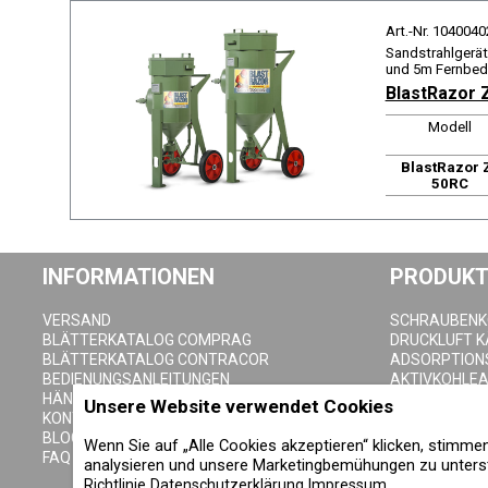
Art.-Nr. 1040040
Sandstrahlgerät
und 5m Fernbed
BlastRazor 
Modell
BlastRazor 
50RC
INFORMATIONEN
PRODUKT
VERSAND
SCHRAUBEN
BLÄTTERKATALOG COMPRAG
DRUCKLUFT 
BLÄTTERKATALOG CONTRACOR
ADSORPTION
BEDIENUNGSANLEITUNGEN
AKTIVKOHLE
HÄNDLER SEITE
DRUCKLUFTFI
Unsere Website verwendet Cookies
KONTAKTE
ZYKLONABSC
BLOG
DRUCKLUFTB
Wenn Sie auf „Alle Cookies akzeptieren“ klicken, stimm
FAQ
KONDENSAT-
analysieren und unsere Marketingbemühungen zu unterst
Richtlinie
Datenschutzerklärung
Impressum