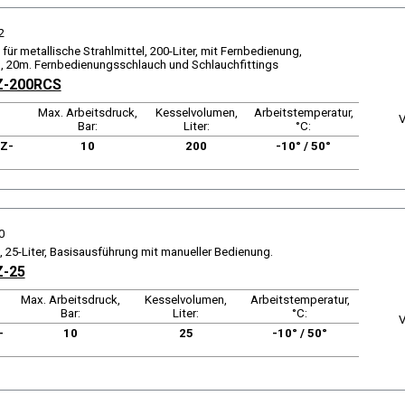
2
für metallische Strahlmittel, 200-Liter, mit Fernbedienung,
 20m. Fernbedienungsschlauch und Schlauchfittings
Z-200RCS
Max. Arbeitsdruck,
Kesselvolumen,
Arbeitstemperatur,
V
Bar:
Liter:
°C:
 Z-
10
200
-10° / 50°
0
, 25-Liter, Basisausführung mit manueller Bedienung.
Z-25
Max. Arbeitsdruck,
Kesselvolumen,
Arbeitstemperatur,
Bar:
Liter:
°C:
V
-
10
25
-10° / 50°