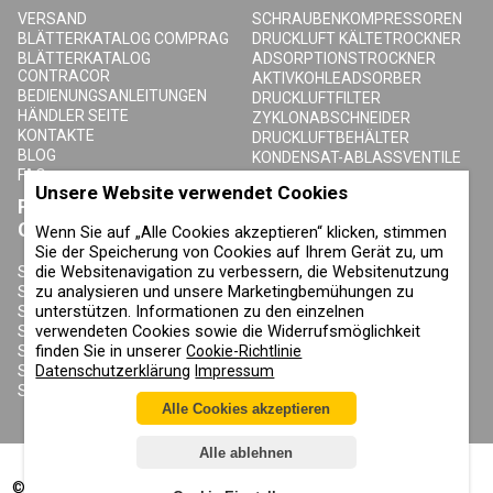
VERSAND
SCHRAUBENKOMPRESSOREN
BLÄTTERKATALOG COMPRAG
DRUCKLUFT KÄLTETROCKNER
BLÄTTERKATALOG
ADSORPTIONSTROCKNER
CONTRACOR
AKTIVKOHLEADSORBER
BEDIENUNGSANLEITUNGEN
DRUCKLUFTFILTER
HÄNDLER SEITE
ZYKLONABSCHNEIDER
KONTAKTE
DRUCKLUFTBEHÄLTER
BLOG
KONDENSAT-ABLASSVENTILE
FAQ
Unsere Website verwendet Cookies
PRODUKTE
ÜBER COMPRAG
CONTRACOR
Wenn Sie auf „Alle Cookies akzeptieren“ klicken, stimmen
ÜBER UNS
Sie der Speicherung von Cookies auf Ihrem Gerät zu, um
URHEBERRECHT, MARKEN UND
die Websitenavigation zu verbessern, die Websitenutzung
SANDSTRAHLGERÄTE
SONSTIGE RECHTE
zu analysieren und unsere Marketingbemühungen zu
SANDSTRAHLHELME
DATENSCHUTZERKLÄRUNG
unterstützen. Informationen zu den einzelnen
SANDSTRAHLANZÜGE
COOKIE-RICHTLINIE
verwendeten Cookies sowie die Widerrufsmöglichkeit
SANDSTRAHLDÜSEN
IMPRESSUM
finden Sie in unserer
Cookie-Richtlinie
SANDSTRAHLSCHLAUCH
Datenschutzerklärung
Impressum
SANDSTRAHLKUPPLUNGEN
SANDSTRAHLKABINEN
Alle Cookies akzeptieren
Alle ablehnen
©
2002-2026
Alle Rechte vorbehalten